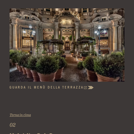
GUARDA IL MENÙ DELLA TERRAZZA
(OPENS
IN
A
NEW
TAB)
Torna in cima
02