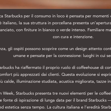
ca Starbucks per il consumo in loco è pensata per momenti 
ffè italiano, la sua struttura in porcellana presenta un’apert
nciato, con finiture in bianco o verde intenso. Familiare m
con cura e intenzione.
za, gli ospiti possono scoprire come un design attento cont
umane e pensate per la connessione: luoghi in cui sen
tarbucks ha riaffermato il proprio ruolo di coffeehouse di co
l comfort più apprezzati dai clienti. Questa evoluzione si es
iù calde, illuminazione studiata, acustica migliorata, tazze in 
 Week, Starbucks presenta tre nuovi elementi per le coffeeho
e fonte di ispirazione di lunga data per il brand Starbucks 
à ed estetica senza tempo. La cultura italiana e l’eredità St