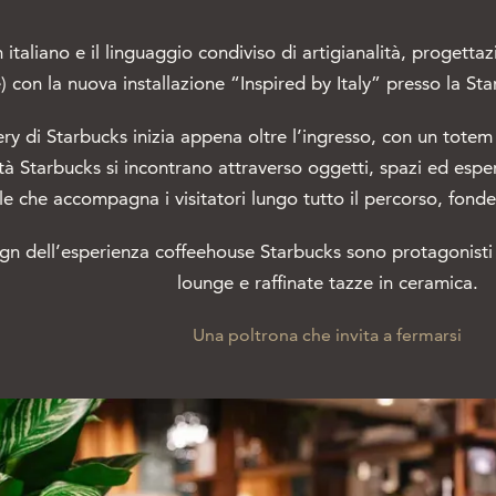
n italiano e il linguaggio condiviso di artigianalità, proget
) con la nuova installazione “Inspired by Italy” presso la S
y di Starbucks inizia appena oltre l’ingresso, con un totem 
edità Starbucks si incontrano attraverso oggetti, spazi ed es
tale che accompagna i visitatori lungo tutto il percorso, fonde
gn dell’esperienza coffeehouse Starbucks sono protagonisti 
lounge e raffinate tazze in ceramica.
Una poltrona che invita a fermarsi