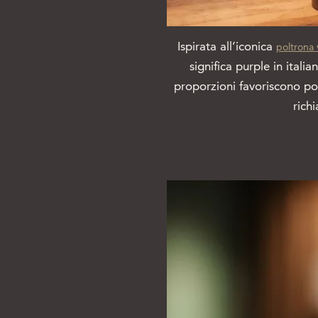
Ispirata all’iconica
poltrona 
significa purple in ital
proporzioni favoriscono pos
rich